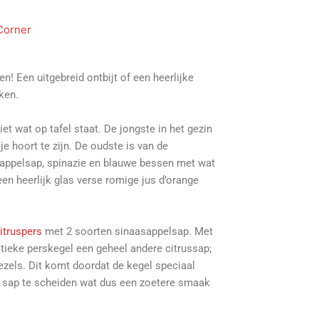
Corner
 Een uitgebreid ontbijt of een heerlijke
eken.
et wat op tafel staat. De jongste in het gezin
je hoort te zijn. De oudste is van de
sappelsap, spinazie en blauwe bessen met wat
en heerlijk glas verse romige jus d’orange
itruspers
met 2 soorten sinaasappelsap. Met
stieke perskegel een geheel andere citrussap;
 vezels. Dit komt doordat de kegel speciaal
t sap te scheiden wat dus een zoetere smaak