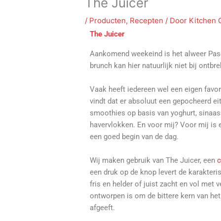
The Juicer
/
Producten
,
Recepten
/ Door
Kitchen 
The Juicer
Aankomend weekeind is het alweer Pasen!
brunch kan hier natuurlijk niet bij ontbr
Vaak heeft iedereen wel een eigen favori
vindt dat er absoluut een gepocheerd eit
smoothies op basis van yoghurt, sinaa
havervlokken. En voor mij? Voor mij is e
een goed begin van de dag.
Wij maken gebruik van The Juicer, een
c
een druk op de knop levert de karakteri
fris en helder of juist zacht en vol met
ontworpen is om de bittere kern van he
afgeeft.