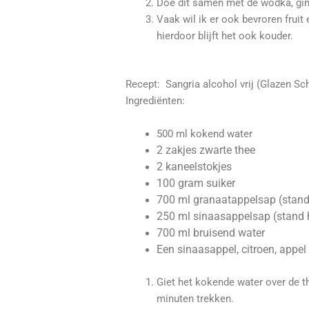
Doe dit samen met de wodka, gin 
Vaak wil ik er ook bevroren fruit 
hierdoor blijft het ook kouder.
Recept: Sangria alcohol vrij (Glazen S
Ingrediënten:
500 ml kokend water
2 zakjes zwarte thee
2 kaneelstokjes
100 gram suiker
700 ml granaatappelsap (stand 
250 ml sinaasappelsap (stand h
700 ml bruisend water
Een sinaasappel, citroen, appel
Giet het kokende water over de t
minuten trekken.