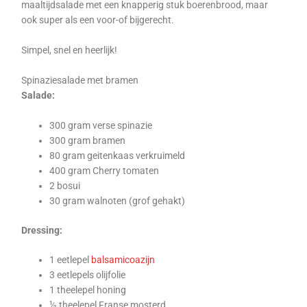
maaltijdsalade met een knapperig stuk boerenbrood, maar
ook super als een voor-of bijgerecht.
Simpel, snel en heerlijk!
Spinaziesalade met bramen
Salade:
300 gram verse spinazie
300 gram bramen
80 gram geitenkaas verkruimeld
400 gram Cherry tomaten
2 bosui
30 gram walnoten (grof gehakt)
Dressing:
1 eetlepel
balsamicoazijn
3 eetlepels olijfolie
1 theelepel honing
½ theelepel Franse mosterd