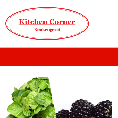
Onder
header
balk