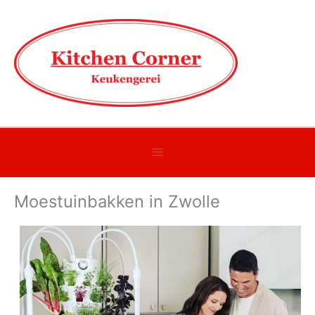
Onder
header
Moestuinbakken in Zwolle
balk