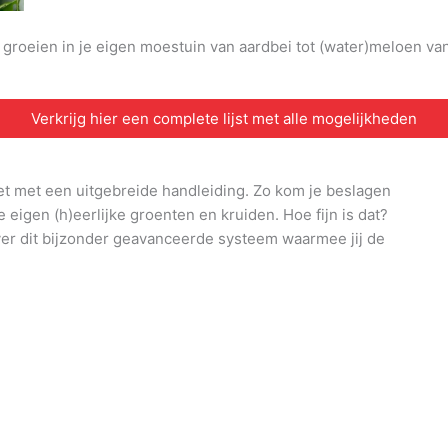
n groeien in je eigen moestuin van aardbei tot (water)meloen v
Verkrijg hier een complete lijst met alle mogelijkheden
et met een uitgebreide handleiding. Zo kom je beslagen
e eigen (h)eerlijke groenten en kruiden. Hoe fijn is dat?
ver dit bijzonder geavanceerde systeem waarmee jij de