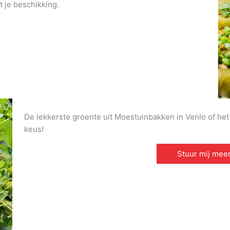
t je beschikking.
De lekkerste groente uit Moestuinbakken in Venlo of het 
keus!
Stuur mij meer