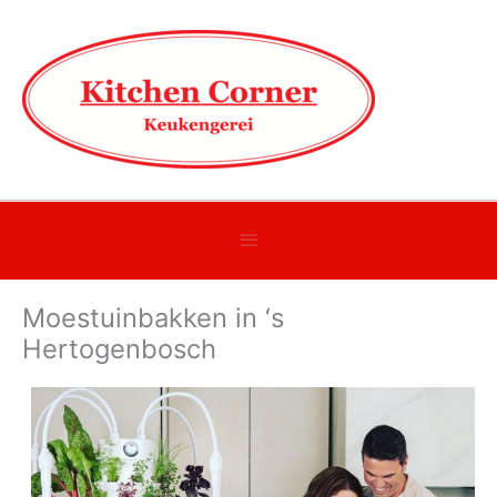
Onder
header
Moestuinbakken in ‘s
balk
Hertogenbosch