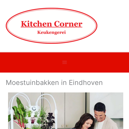
Onder
header
Moestuinbakken in Eindhoven
balk