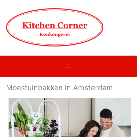
Onder
header
Moestuinbakken in Amsterdam
balk