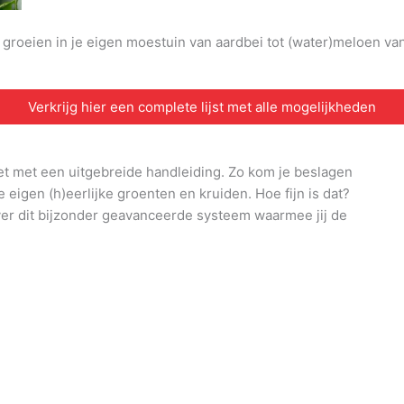
n groeien in je eigen moestuin van aardbei tot (water)meloen v
Verkrijg hier een complete lijst met alle mogelijkheden
et met een uitgebreide handleiding. Zo kom je beslagen
e eigen (h)eerlijke groenten en kruiden. Hoe fijn is dat?
ver dit bijzonder geavanceerde systeem waarmee jij de