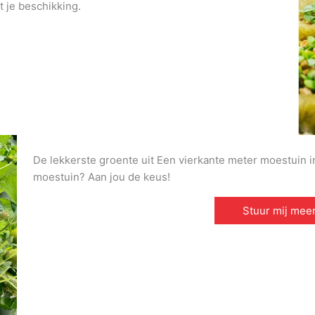
t je beschikking.
De lekkerste groente uit Een vierkante meter moestuin in 
moestuin? Aan jou de keus!
Stuur mij meer