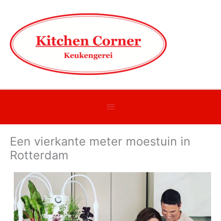
Onder
header
Een vierkante meter moestuin in
balk
Rotterdam