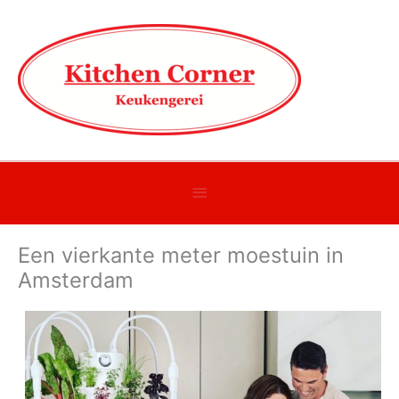
Onder
header
Een vierkante meter moestuin in
balk
Amsterdam