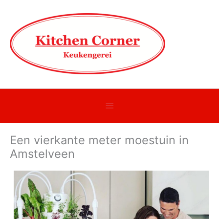
Onder
header
Een vierkante meter moestuin in
balk
Amstelveen