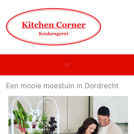
Onder
header
Een mooie moestuin in Dordrecht
balk