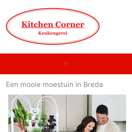
Onder
header
Een mooie moestuin in Breda
balk