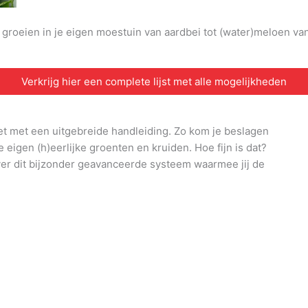
n groeien in je eigen moestuin van aardbei tot (water)meloen v
Verkrijg hier een complete lijst met alle mogelijkheden
et met een uitgebreide handleiding. Zo kom je beslagen
e eigen (h)eerlijke groenten en kruiden. Hoe fijn is dat?
ver dit bijzonder geavanceerde systeem waarmee jij de