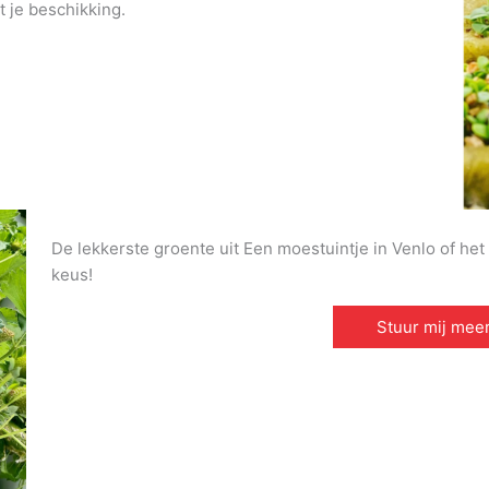
t je beschikking.
De lekkerste groente uit Een moestuintje in Venlo of het 
keus!
Stuur mij meer