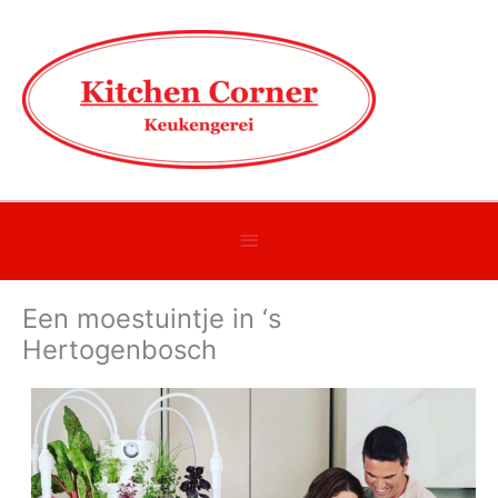
Onder
header
Een moestuintje in ‘s
balk
Hertogenbosch