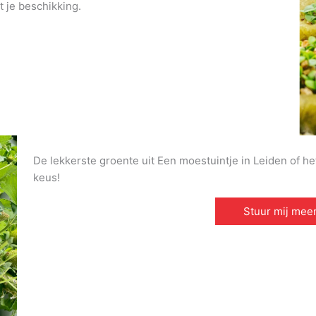
t je beschikking.
De lekkerste groente uit Een moestuintje in Leiden of het
keus!
Stuur mij meer