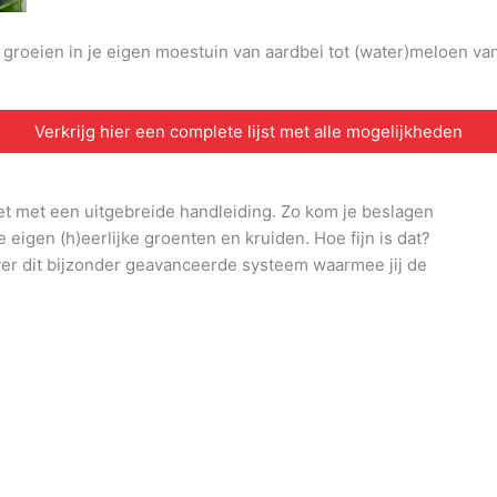
n groeien in je eigen moestuin van aardbei tot (water)meloen v
Verkrijg hier een complete lijst met alle mogelijkheden
et met een uitgebreide handleiding. Zo kom je beslagen
e eigen (h)eerlijke groenten en kruiden. Hoe fijn is dat?
ver dit bijzonder geavanceerde systeem waarmee jij de