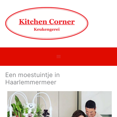
Onder
header
Een moestuintje in
balk
Haarlemmermeer