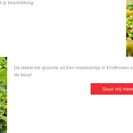
t je beschikking.
De lekkerste groente uit Een moestuintje in Eindhoven of 
de keus!
Stuur mij meer