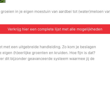
n groeien in je eigen moestuin van aardbei tot (water)meloen v
Verkrijg hier een complete lijst met alle mogelijkheden
et met een uitgebreide handleiding. Zo kom je beslagen
e eigen (h)eerlijke groenten en kruiden. Hoe fijn is dat?
ver dit bijzonder geavanceerde systeem waarmee jij de