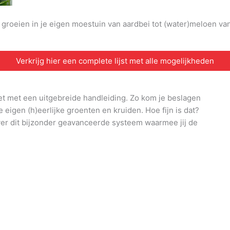
n groeien in je eigen moestuin van aardbei tot (water)meloen v
Verkrijg hier een complete lijst met alle mogelijkheden
et met een uitgebreide handleiding. Zo kom je beslagen
e eigen (h)eerlijke groenten en kruiden. Hoe fijn is dat?
ver dit bijzonder geavanceerde systeem waarmee jij de