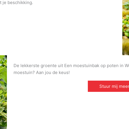
t je beschikking.
De lekkerste groente uit Een moestuinbak op poten in West
moestuin? Aan jou de keus!
Stuur mij meer