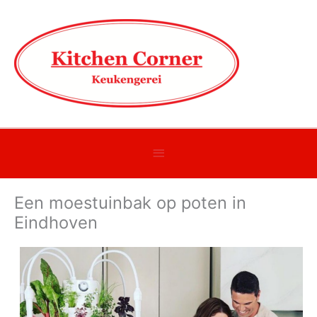
Onder
header
Een moestuinbak op poten in
balk
Eindhoven