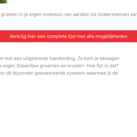
n groeien in je eigen moestuin van aardbei tot (water)meloen v
Verkrijg hier een complete lijst met alle mogelijkheden
et met een uitgebreide handleiding. Zo kom je beslagen
e eigen (h)eerlijke groenten en kruiden. Hoe fijn is dat?
ver dit bijzonder geavanceerde systeem waarmee jij de