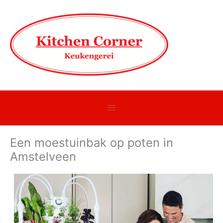
Onder
header
Een moestuinbak op poten in
balk
Amstelveen