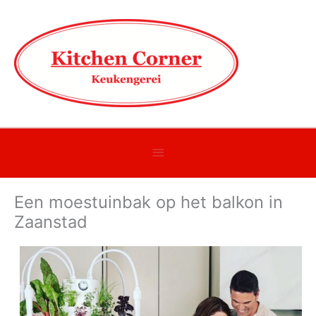
Onder
header
Een moestuinbak op het balkon in
balk
Zaanstad