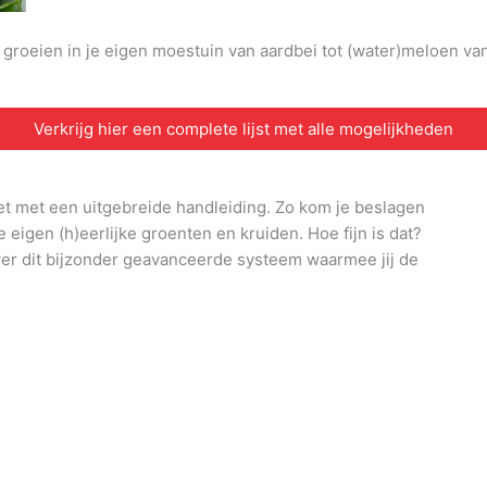
n groeien in je eigen moestuin van aardbei tot (water)meloen v
Verkrijg hier een complete lijst met alle mogelijkheden
et met een uitgebreide handleiding. Zo kom je beslagen
e eigen (h)eerlijke groenten en kruiden. Hoe fijn is dat?
ver dit bijzonder geavanceerde systeem waarmee jij de