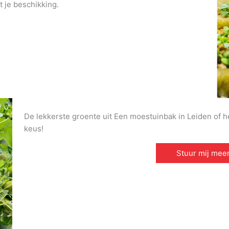
t je beschikking.
De lekkerste groente uit Een moestuinbak in Leiden of he
keus!
Stuur mij meer