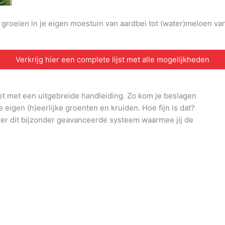
n groeien in je eigen moestuin van aardbei tot (water)meloen v
Verkrijg hier een complete lijst met alle mogelijkheden
et met een uitgebreide handleiding. Zo kom je beslagen
e eigen (h)eerlijke groenten en kruiden. Hoe fijn is dat?
ver dit bijzonder geavanceerde systeem waarmee jij de