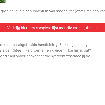
n groeien in je eigen moestuin van aardbei tot (water)meloen v
Verkrijg hier een complete lijst met alle mogelijkheden
et met een uitgebreide handleiding. Zo kom je beslagen
e eigen (h)eerlijke groenten en kruiden. Hoe fijn is dat?
ver dit bijzonder geavanceerde systeem waarmee jij de