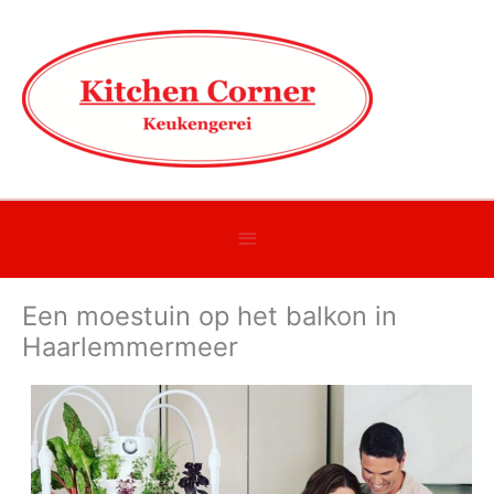
Onder
header
Een moestuin op het balkon in
balk
Haarlemmermeer