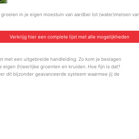
n groeien in je eigen moestuin van aardbei tot (water)meloen v
Verkrijg hier een complete lijst met alle mogelijkheden
et met een uitgebreide handleiding. Zo kom je beslagen
e eigen (h)eerlijke groenten en kruiden. Hoe fijn is dat?
ver dit bijzonder geavanceerde systeem waarmee jij de