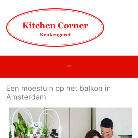
Onder
header
Een moestuin op het balkon in
balk
Amsterdam