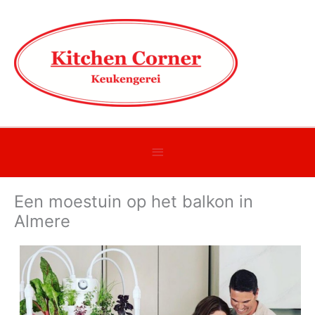
Onder
header
Een moestuin op het balkon in
balk
Almere