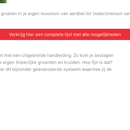
n groeien in je eigen moestuin van aardbei tot (water)meloen v
Verkrijg hier een complete lijst met alle mogelijkheden
et met een uitgebreide handleiding. Zo kom je beslagen
e eigen (h)eerlijke groenten en kruiden. Hoe fijn is dat?
ver dit bijzonder geavanceerde systeem waarmee jij de