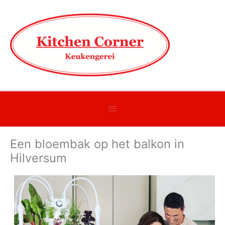
Onder
header
Een bloembak op het balkon in
balk
Hilversum