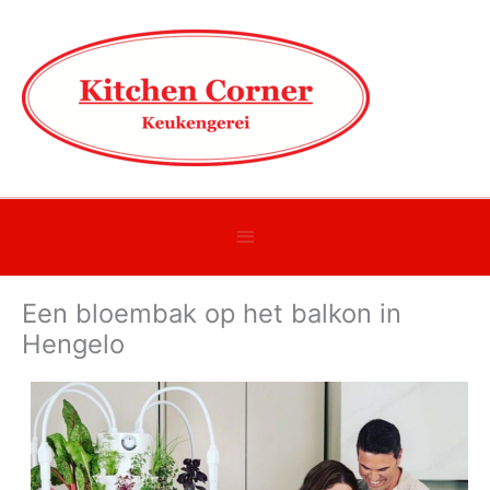
Onder
header
Een bloembak op het balkon in
balk
Hengelo