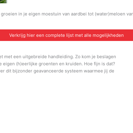
n groeien in je eigen moestuin van aardbei tot (water)meloen v
Verkrijg hier een complete lijst met alle mogelijkheden
et met een uitgebreide handleiding. Zo kom je beslagen
e eigen (h)eerlijke groenten en kruiden. Hoe fijn is dat?
ver dit bijzonder geavanceerde systeem waarmee jij de