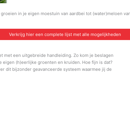
n groeien in je eigen moestuin van aardbei tot (water)meloen v
Verkrijg hier een complete lijst met alle mogelijkheden
et met een uitgebreide handleiding. Zo kom je beslagen
e eigen (h)eerlijke groenten en kruiden. Hoe fijn is dat?
ver dit bijzonder geavanceerde systeem waarmee jij de