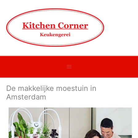
Onder
header
De makkelijke moestuin in
balk
Amsterdam