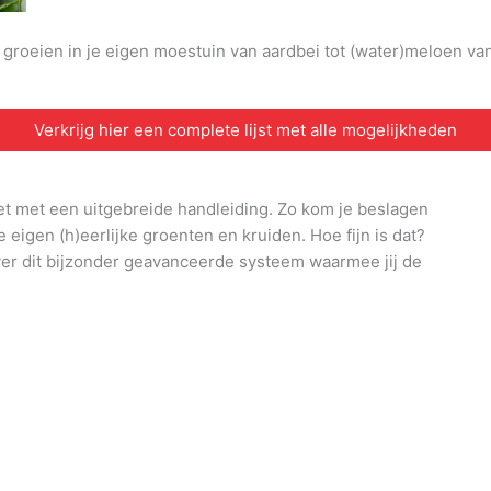
n groeien in je eigen moestuin van aardbei tot (water)meloen v
Verkrijg hier een complete lijst met alle mogelijkheden
et met een uitgebreide handleiding. Zo kom je beslagen
e eigen (h)eerlijke groenten en kruiden. Hoe fijn is dat?
ver dit bijzonder geavanceerde systeem waarmee jij de