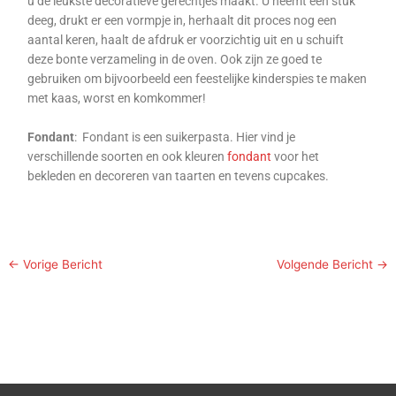
u de leukste decoratieve gerechtjes maakt. U neemt een stuk
deeg, drukt er een vormpje in, herhaalt dit proces nog een
aantal keren, haalt de afdruk er voorzichtig uit en u schuift
deze bonte verzameling in de oven. Ook zijn ze goed te
gebruiken om bijvoorbeeld een feestelijke kinderspies te maken
met kaas, worst en komkommer!
Fondant
: Fondant is een suikerpasta. Hier vind je
verschillende soorten en ook kleuren
fondant
voor het
bekleden en decoreren van taarten en tevens cupcakes.
←
Vorige Bericht
Volgende Bericht
→