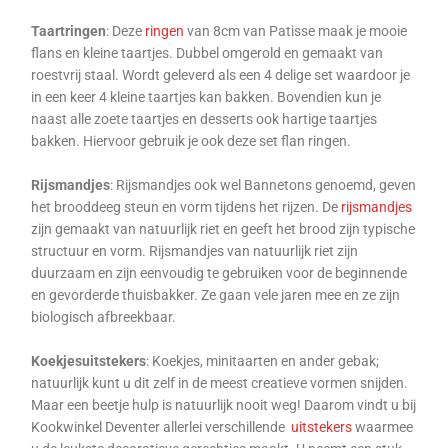
Taartringen
: Deze
ringen
van 8cm van Patisse maak je mooie
flans en kleine taartjes. Dubbel omgerold en gemaakt van
roestvrij staal. Wordt geleverd als een 4 delige set waardoor je
in een keer 4 kleine taartjes kan bakken. Bovendien kun je
naast alle zoete taartjes en desserts ook hartige taartjes
bakken. Hiervoor gebruik je ook deze set flan ringen.
Rijsmandjes
: Rijsmandjes ook wel Bannetons genoemd, geven
het brooddeeg steun en vorm tijdens het rijzen. De
rijsmandjes
zijn gemaakt van natuurlijk riet en geeft het brood zijn typische
structuur en vorm. Rijsmandjes van natuurlijk riet zijn
duurzaam en zijn eenvoudig te gebruiken voor de beginnende
en gevorderde thuisbakker. Ze gaan vele jaren mee en ze zijn
biologisch afbreekbaar.
Koekjesuitstekers
: Koekjes, minitaarten en ander gebak;
natuurlijk kunt u dit zelf in de meest creatieve vormen snijden.
Maar een beetje hulp is natuurlijk nooit weg! Daarom vindt u bij
Kookwinkel Deventer allerlei verschillende
uitstekers
waarmee