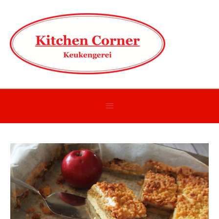
Onder
header
balk